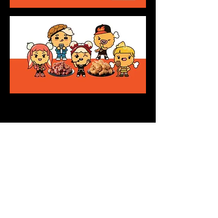
js.kim@fuldalab.com