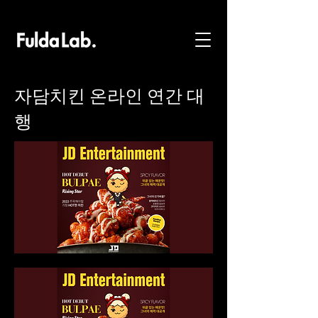
자담치킨 온라인 연간 대
행